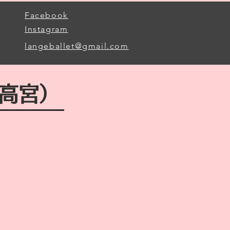
Facebook
Instagram
langeballet@gmail.com
西高宮）