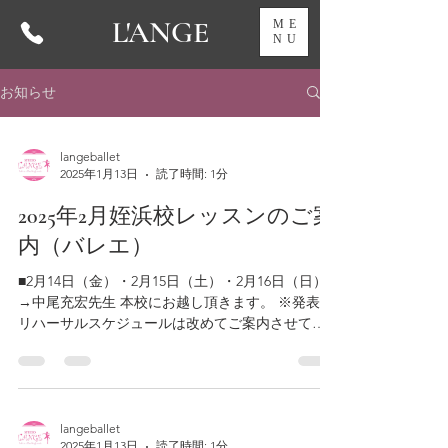
L'ANGE
ME
NU
お知らせ
langeballet
2025年1月13日
読了時間: 1分
2025年2月姪浜校レッスンのご案
内（バレエ）
■2月14日（金）・2月15日（土）・2月16日（日）
→中尾充宏先生 本校にお越し頂きます。 ※発表会
リハーサルスケジュールは改めてご案内させて頂
きます。 ■2月14日（土） 中尾充宏先生による特別
講習会有り。（大人バレエ） ●大人コンディショニ
ングバレエクラス...
langeballet
2025年1月13日
読了時間: 1分