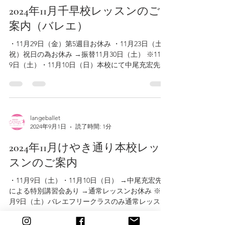
2024年11月千早校レッスンのご
案内（バレエ）
・11月29日（金）第5週目お休み ・11月23日（土・
祝）祝日の為お休み →振替11月30日（土） ※11月
9日（土）・11月10日（日）本校にて中尾充宏先生
による特別講習会あり（希望者のみ・要予約）
※11月4日（月・祝）通常レッスンあり ご確認宜し
くお願い致します...
langeballet
2024年9月1日
読了時間: 1分
2024年11月けやき通り本校レッ
スンのご案内
・11月9日（土）・11月10日（日） →中尾充宏先生
による特別講習会あり →通常レッスンお休み ※11
月9日（土）バレエフリークラスのみ通常レッスン
あり ※特別講習会スケジュールは改めてご案内さ
せて頂きます。 ※11月4日（月・祝）→通常レッス