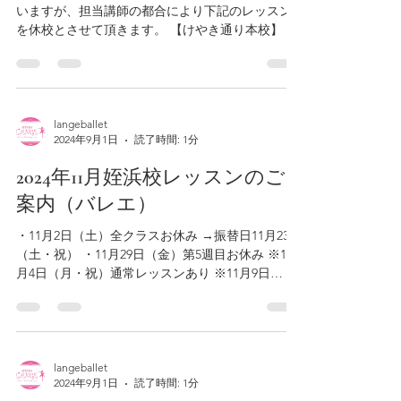
いますが、担当講師の都合により下記のレッスン
を休校とさせて頂きます。 【けやき通り本校】 ■
明日10月24日（木曜日） →子供のプレバレエ・ヴ
ァリアシオンクラス・バレエフリークラス ※姪浜
校午前クラスは開講いたします。...
langeballet
2024年9月1日
読了時間: 1分
2024年11月姪浜校レッスンのご
案内（バレエ）
・11月2日（土）全クラスお休み →振替日11月23日
（土・祝） ・11月29日（金）第5週目お休み ※11
月4日（月・祝）通常レッスンあり ※11月9日
（土）・11月10日（日）本校にて中尾充宏先生に
よる特別講習会あり（希望者のみ・要予約） 2024
年9月1日...
langeballet
2024年9月1日
読了時間: 1分