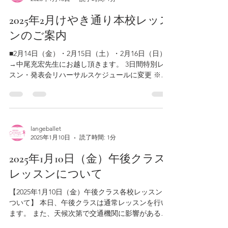
2025年2月けやき通り本校レッス
ンのご案内
■2月14日（金）・2月15日（土）・2月16日（日）
→中尾充宏先生にお越し頂きます。 3日間特別レッ
スン・発表会リハーサルスケジュールに変更 ※ス
ケジュールは改めてご案内させて頂きます。 ▶幼
児科・児童科・初等科・高等科通常レッスンはお
休み。発表会リハーサルスケジュール...
langeballet
2025年1月10日
読了時間: 1分
2025年1月10日（金）午後クラス
レッスンについて
【2025年1月10日（金）午後クラス各校レッスンに
ついて】 本日、午後クラスは通常レッスンを行い
ます。 また、天候次第で交通機関に影響がある場
合は臨時休講になる場合もございます。 ご理解の