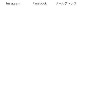
Instagram
Facebook
メールアドレス
ンあり...
langeballet
2024年9月1日
読了時間: 1分
2024年9月11日（水）けやき通り
本校レッスン休講のご案内
・9月11日（水）午前中クラス（ピラティス・美ボ
ディ）講師不在の為休講 振替日→10月30日（水）
ご確認宜しくお願い致します。 2024年9月1日 バレ
エスタジオランジュより
langeballet
2024年9月1日
読了時間: 1分
2024年10月千早校レッスンのご
案内（バレエ）