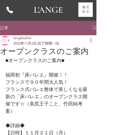
L'ANGE
ME
NU
記事
langeballet
2022年11月2日
読了時間: 1分
オープンクラスのご案内
■オープンクラスのご案内■
福岡初『床バレエ』開催！！　　
フランスで９０年間大人気！　
フランス式バレエ整体で美しくなる最
新の「床バレエ」のオープンクラス開
催です☆（美尻王子こと、竹田純考
案）
◆詳細◆
【日時】１１月２１日（月）　