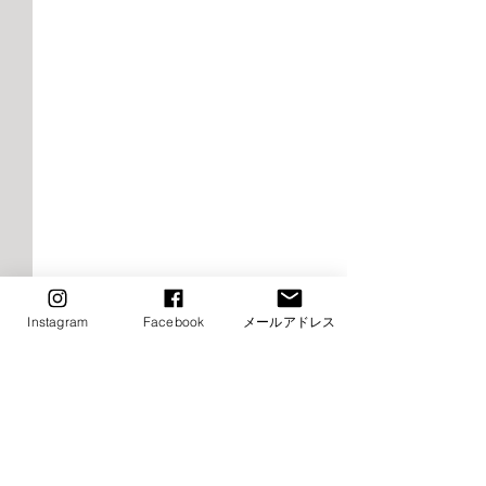
2026年9月千早校レッスン
2026年9月けや
Instagram
Facebook
メールアドレス
のご案内（バレエ）
レッスンご案内
エ）
■9月8日（火）ストレッチ&
⚠️■9月19日（土
コメント
トレーニング・バレエ入門は
生特別講習会の為
お休み→他の日に振替レッス
休み（特別講習会
ン受講下さい ■9月15日
制） →他の日に
コメントを追加…