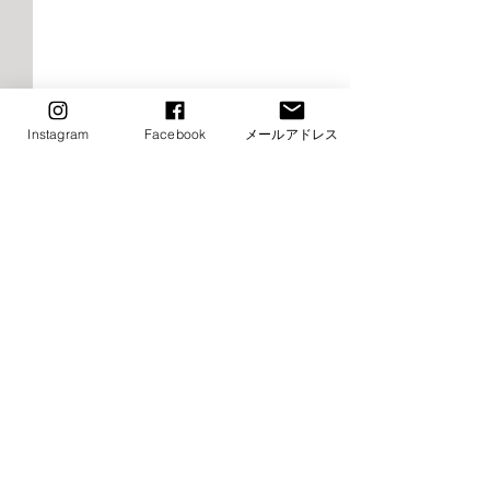
Instagram
Facebook
メールアドレス
2026年9月千早校レッスン
2026年9月けや
のご案内（バレエ）
レッスンご案内
エ）
■9月8日（火）ストレッチ&
⚠️■9月19日（土
コメント
トレーニング・バレエ入門は
生特別講習会の為
お休み→他の日に振替レッス
休み（特別講習会
ン受講下さい ■9月15日
制） →他の日に
コメントを追加…
（火）ストレッチ&トレーニ
受講下さい ⚠️■9月
ング・バレエ入門はお休み→
（月・祝）全クラ
他の日に振替レッスン受講下
他の日に振替レッ