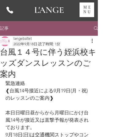
L'ANGE
ME
NU
記事
langeballet
2022年9月18日
読了時間: 1分
台風１４号に伴う姪浜校キ
ッズダンスレッスンのご
案内
緊急連絡
❰台風14号接近による9月19日(月・祝)
のレッスンのご案内❱
本日日曜日昼からから月曜日にかけ台
風14号が接近又は直撃予報が発表され
ております。
9月18日(日)は交通機関ストップやコン