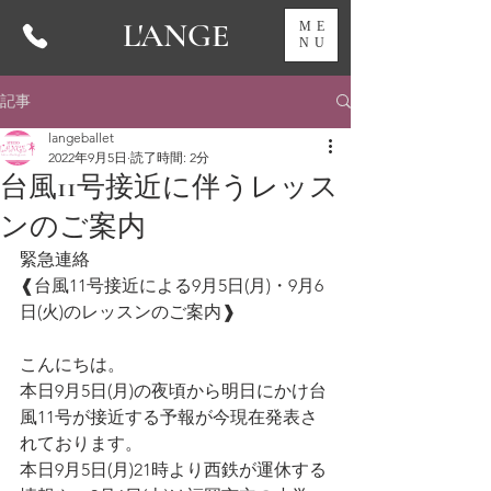
L'ANGE
ME
NU
記事
langeballet
2022年9月5日
読了時間: 2分
台風11号接近に伴うレッス
ンのご案内
緊急連絡
❰台風11号接近による9月5日(月)・9月6
日(火)のレッスンのご案内❱
こんにちは。
本日9月5日(月)の夜頃から明日にかけ台
風11号が接近する予報が今現在発表さ
れております。
本日9月5日(月)21時より西鉄が運休する