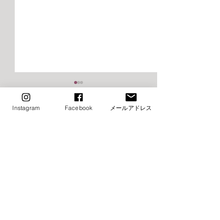
2026年9月千早校レッスン
2026年9月けや
のご案内（バレエ）
レッスンご案内
Instagram
Facebook
メールアドレス
エ）
■9月8日（火）ストレッチ&
⚠️■9月19日（土
コメント
トレーニング・バレエ入門は
生特別講習会の為
お休み→他の日に振替レッス
休み（特別講習会
ン受講下さい ■9月15日
制） →他の日に
コメントを追加…
（火）ストレッチ&トレーニ
受講下さい ⚠️■9月
ング・バレエ入門はお休み→
（月・祝）全クラ
他の日に振替レッスン受講下
他の日に振替レッ
さい ⚠️■9月19日（土）小野
さい ■9月22日（
絢子先生特別講習会の為全ク
クラスお休み →他の日に振替