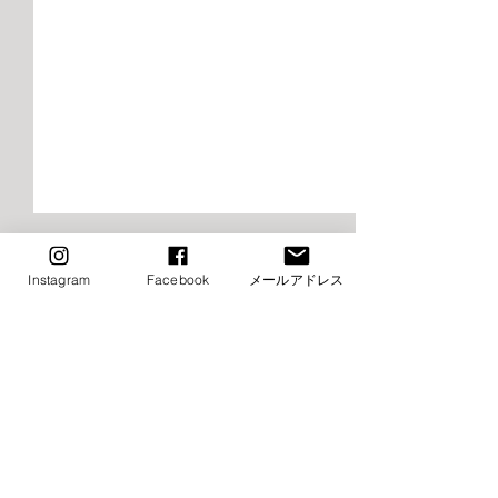
2026年9月千早校レッスン
2026年9月けや
のご案内（バレエ）
レッスンご案内
Instagram
Facebook
メールアドレス
エ）
■9月9日（火）ストレッチ&
⚠️■9月19日（土
コメント
トレーニング・バレエ入門は
生特別講習会の為
お休み→他の日に振替レッス
休み（特別講習会
ン受講下さい ■9月16日
制） →他の日に
コメントを追加…
（火）ストレッチ&トレーニ
受講下さい ⚠️■9月
ング・バレエ入門はお休み→
（月・祝）全クラ
他の日に振替レッスン受講下
他の日に振替レッ