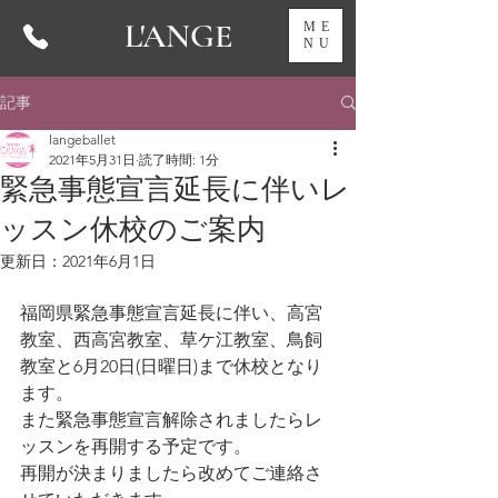
L'ANGE
ME
NU
記事
langeballet
2021年5月31日
読了時間: 1分
緊急事態宣言延長に伴いレ
ッスン休校のご案内
更新日：
2021年6月1日
福岡県緊急事態宣言延長に伴い、高宮
教室、西高宮教室、草ケ江教室、鳥飼
教室と6月20日(日曜日)まで休校となり
ます。
また緊急事態宣言解除されましたらレ
ッスンを再開する予定です。
再開が決まりましたら改めてご連絡さ