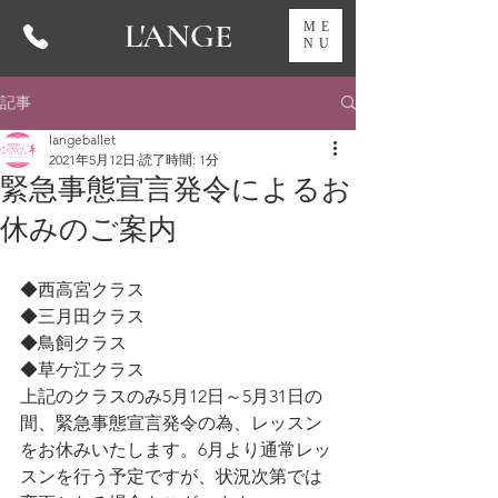
L'ANGE
ME
NU
記事
langeballet
2021年5月12日
読了時間: 1分
緊急事態宣言発令によるお
休みのご案内
◆西高宮クラス
◆三月田クラス
◆鳥飼クラス
◆草ケ江クラス
上記のクラスのみ5月12日～5月31日の
間、緊急事態宣言発令の為、レッスン
をお休みいたします。6月より通常レッ
スンを行う予定ですが、状況次第では