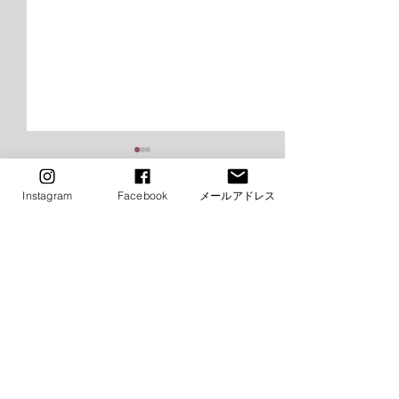
2026年9月千早校レッスン
2026年9月けや
のご案内（バレエ）
レッスンご案内
Instagram
Facebook
メールアドレス
エ）
■9月8日（火）ストレッチ&
⚠️■9月19日（土
コメント
トレーニング・バレエ入門は
生特別講習会の為
お休み→他の日に振替レッス
休み（特別講習会
ン受講下さい ■9月15日
制） →他の日に
コメントを追加…
（火）ストレッチ&トレーニ
受講下さい ⚠️■9月
ング・バレエ入門はお休み→
（月・祝）全クラ
他の日に振替レッスン受講下
他の日に振替レッ
さい ⚠️■9月19日（土）小野
さい ■9月22日（
絢子先生特別講習会の為全ク
クラスお休み →他の日に振替