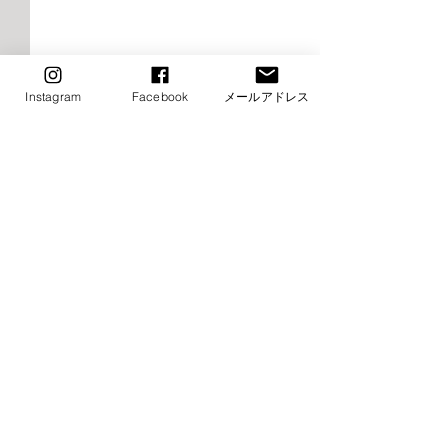
Instagram
Facebook
メールアドレス
2026年9月千早校レッスン
2026年9月けや
のご案内（バレエ）
レッスンご案内
エ）
■9月8日（火）ストレッチ&
⚠️■9月19日（土
コメント
トレーニング・バレエ入門は
生特別講習会の為
お休み→他の日に振替レッス
休み（特別講習会
ン受講下さい ■9月15日
制） →他の日に
コメントを追加…
（火）ストレッチ&トレーニ
受講下さい ⚠️■9月
ング・バレエ入門はお休み→
（月・祝）全クラ
他の日に振替レッスン受講下
他の日に振替レッ
さい ⚠️■9月19日（土）小野
さい ■9月22日（
絢子先生特別講習会の為全ク
クラスお休み →他の日に振替