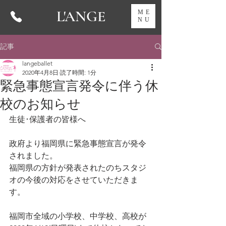
L'ANGE
ME
NU
記事
langeballet
2020年4月8日
読了時間: 1分
緊急事態宣言発令に伴う休
校のお知らせ
生徒･保護者の皆様へ
政府より福岡県に緊急事態宣言が発令
されました。
福岡県の方針が発表されたのちスタジ
オの今後の対応をさせていただきま
す。
福岡市全域の小学校、中学校、高校が