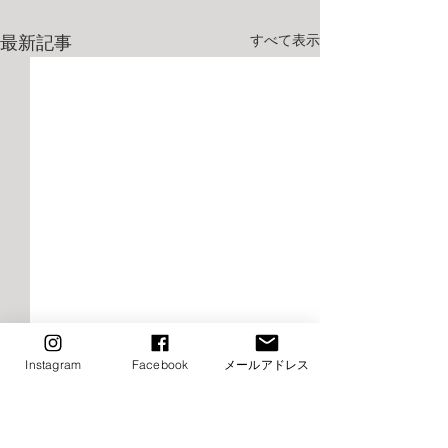
すべて表示
最新記事
Instagram
Facebook
メールアドレス
2026年9月千早校レッスン
2026年9月けや
のご案内（バレエ）
レッスンご案内
エ）