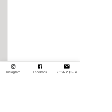
2026年9月千早校レッスン
2026年9月けや
Instagram
Facebook
メールアドレス
のご案内（バレエ）
レッスンご案内
エ）
■9月8日（火）ストレッチ&
⚠️■9月19日（土
コメント
トレーニング・バレエ入門は
生特別講習会の為
お休み→他の日に振替レッス
休み（特別講習会
ン受講下さい ■9月15日
制） →他の日に
コメントを追加…
（火）ストレッチ&トレーニ
受講下さい ⚠️■9月