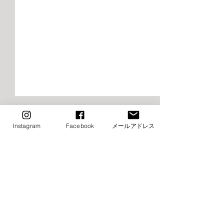
2026年9月千早校レッスン
2026年9月けや
のご案内（バレエ）
レッスンご案内
Instagram
Facebook
メールアドレス
エ）
■9月9日（火）ストレッチ&
⚠️■9月19日（土
コメント
トレーニング・バレエ入門は
生特別講習会の為
お休み→他の日に振替レッス
休み（特別講習会
ン受講下さい ■9月16日
制） →他の日に
コメントを追加…
（火）ストレッチ&トレーニ
受講下さい ⚠️■9月
ング・バレエ入門はお休み→
（月・祝）全クラ
他の日に振替レッスン受講下
他の日に振替レッ