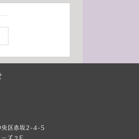
26年9月けやき通り本校レッ
ご案内（バレエ）
■9月19日（土）小野絢子先生
講習会の為全クラスお休み
別講習会は事前予約制） →
日に振替レッスン受講下さい
■9月21日（月・祝）全クラス
み →他の日に振替レッスン
下さい ■9月22日（火・祝）
せ
休み →他の日に振替
スン受講下さい ■9月23日
・祝）全クラスお休み →他
に振替レッスン受講下さい
9月29日（火）金 雄一先生特
習会の為全クラ
央区赤坂2-4-5
シーズ２F