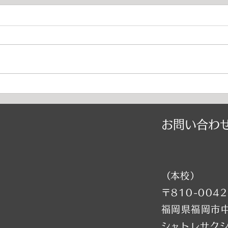
2026年9月千早校レッスンのご
20
案内（バレエ）
スン
■9月9日（火）ストレッチ&トレ
⚠️
ーニング・バレエ入門はお休み→
特別
他の日に振替レッスン受講下さい
（特
■9月16日（火）ストレッチ&トレ
他の
ーニング・バレエ入門はお休み→
⚠️
他の日に振替レッスン受講下さい
お休
⚠️■9月19日（土）小野絢子先生
受講
​お問い合わ
特別講習会の為全クラスお休み
全クラスお
（特別講習会は事前予約制） →
レッ
他の日に振替レッスン受講下さい
（水
⚠️■9月21日（月・祝）全クラス
の日
お休み →他の日に振替レッスン
⚠️■
​（本校）
受講下さい ■9月22
別講
〒810-0042
福岡県福岡市中
​シャトレサク