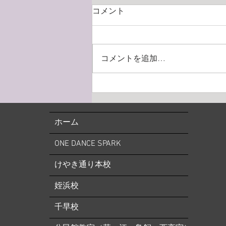
2026年9月姪浜校レッスンのご
コメント
案内（バレエ）
■9月12日（土）美ボディ・筋膜
ムーブメント&体幹トレーニング
コメントを追加…
はお休み→振替日10月31日（土）
※キッズバレエ1・2・ジュニア・
Vaクラスは 9月12日（土）に通常
通りレッスンあり ■9月16日
（火）ストレッチ&トレーニン
ホーム
グ・バレエ入門はお休み→他の日
に振替レッスン受講下さい ⚠️■9
ONE DANCE SPARK
月19日（土）小野絢子先生特別講
習会の為全クラスお休み（特別講
けやき通り本校
習会は事前予約制） →他の日に
振替レッスン受講下さ
姪浜校
千早校