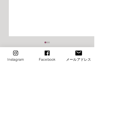
2026年9月千早校レッスン
2026年9月けや
のご案内（バレエ）
レッスンご案内
Instagram
Facebook
メールアドレス
エ）
■9月8日（火）ストレッチ&
⚠️■9月19日（土
コメント
トレーニング・バレエ入門は
生特別講習会の為
お休み→他の日に振替レッス
休み（特別講習会
ン受講下さい ■9月15日
制） →他の日に
コメントを追加…
（火）ストレッチ&トレーニ
受講下さい ⚠️■9月
ング・バレエ入門はお休み→
（月・祝）全クラ
他の日に振替レッスン受講下
他の日に振替レッ
さい ⚠️■9月19日（土）小野
さい ■9月22日（
絢子先生特別講習会の為全ク
クラスお休み →他の日に振替
​お問い合わせ
ラスお休み（特別講習会は事
レッスン受講下さい 