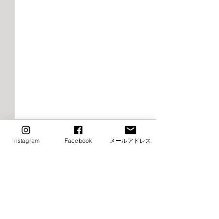
2026年9月千早校レッスン
2026年9月けや
Instagram
Facebook
メールアドレス
のご案内（バレエ）
レッスンご案内
エ）
■9月8日（火）ストレッチ&
⚠️■9月19日（土
コメント
トレーニング・バレエ入門は
生特別講習会の為
お休み→他の日に振替レッス
休み（特別講習会
ン受講下さい ■9月15日
制） →他の日に
コメントを追加…
（火）ストレッチ&トレーニ
受講下さい ⚠️■9月