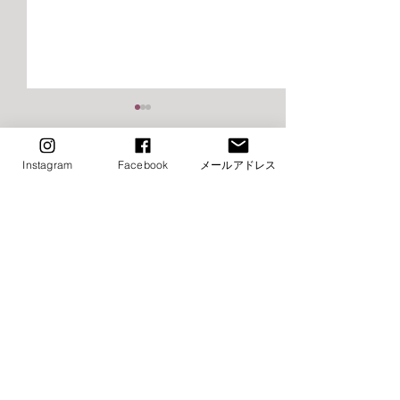
2026年9月千早校レッスン
2026年9月けや
のご案内（バレエ）
レッスンご案内
エ）
Instagram
Facebook
メールアドレス
■9月8日（火）ストレッチ&
⚠️■9月19日（土
コメント
トレーニング・バレエ入門は
生特別講習会の為
お休み→他の日に振替レッス
休み（特別講習会
ン受講下さい ■9月15日
制） →他の日に
コメントを追加…
（火）ストレッチ&トレーニ
受講下さい ⚠️■9月
ング・バレエ入門はお休み→
（月・祝）全クラ
他の日に振替レッスン受講下
他の日に振替レッ
さい ⚠️■9月19日（土）小野
さい ■9月22日（
絢子先生特別講習会の為全ク
クラスお休み →他の日に振替
​お問い合わせ
ラスお休み（特別講習会は事
レッスン受講下さい 
前予約制） →他の日に振替レ
日（水・祝）全ク
​（本校）