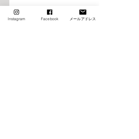
Instagram
Facebook
メールアドレス
2026年9月千早校レッスン
2026年9月けや
のご案内（バレエ）
レッスンご案内
エ）
■9月8日（火）ストレッチ&
⚠️■9月19日（土
コメント
トレーニング・バレエ入門は
生特別講習会の為
お休み→他の日に振替レッス
休み（特別講習会
ン受講下さい ■9月15日
制） →他の日に
コメントを追加…
（火）ストレッチ&トレーニ
受講下さい ⚠️■9月
ング・バレエ入門はお休み→
（月・祝）全クラ
他の日に振替レッスン受講下
他の日に振替レッ
さい ⚠️■9月19日（土）小野
さい ■9月22日（
絢子先生特別講習会の為全ク
クラスお休み →他の日に振替
​お問い合わせ
ラスお休み（特別講習会は事
レッスン受講下さい 
前予約制） →他の日に振替レ
日（水・祝）全ク