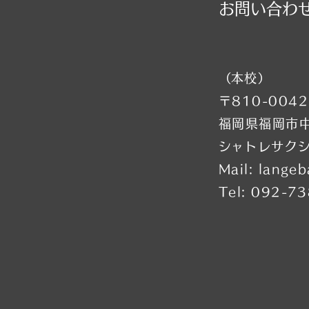
​お問い合わ
特別講習会の為全クラスお休み
全クラスお
（特別講習会は事前予約制） →
レッ
他の日に振替レッスン受講下さい
（水
⚠️■9月21日（月・祝）全クラス
の日
お休み →他の日に振替レッスン
⚠️■
​（本校）
受講下さい ■9月22
別講
〒810-0042
福岡県福岡市中
​シャトレサク
Mail:
langeb
Tel: 092-7