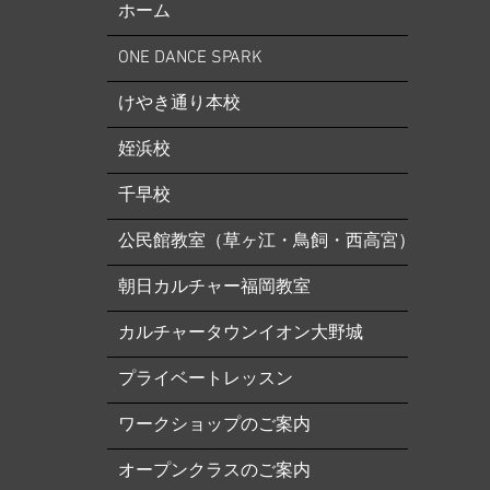
ホーム
グ・バレエ入門はお休み→他の日
に振替レッスン受講下さい ⚠️■9
ONE DANCE SPARK
月19日（土）小野絢子先生特別講
習会の為全クラスお休み（特別講
けやき通り本校
習会は事前予約制） →他の日に
振替レッスン受講下さ
姪浜校
千早校
公民館教室（草ヶ江・鳥飼・西高宮）
朝日カルチャー福岡教室
カルチャータウンイオン大野城
プライベートレッスン
ワークショップのご案内
オープンクラスのご案内