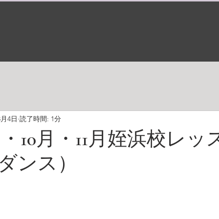
8月4日
読了時間: 1分
9月・10月・11月姪浜校レ
ダンス）