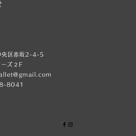
せ
休み →他の日に振替
スン受講下さい ■9月23日
・祝）全クラスお休み →他
に振替レッスン受講下さい
9月29日（火）金 雄一先生特
習会の為全クラ
央区赤坂2-4-5
シーズ２F
allet@gmail.com
38-8041