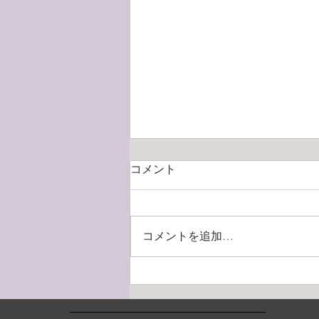
2026年9月姪浜校レッスンのご
コメント
案内（バレエ）
■9月12日（土）美ボディ・筋膜
ムーブメント&体幹トレーニング
コメントを追加…
はお休み→振替日10月31日（土）
※キッズバレエ1・2・ジュニア・
Vaクラスは 9月12日（土）に通常
通りレッスンあり ■9月16日
（火）ストレッチ&トレーニン