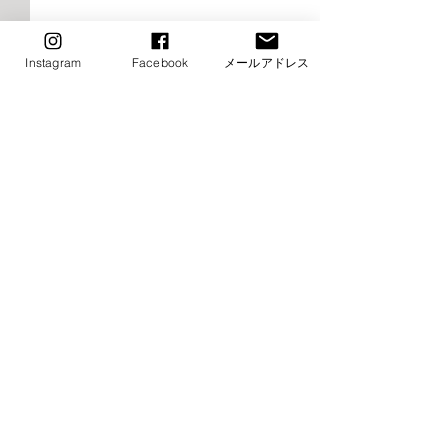
Instagram
Facebook
メールアドレス
2026年9月千早校レッスン
2026年9月けや
のご案内（バレエ）
レッスンご案内
エ）
■9月8日（火）ストレッチ&
⚠️■9月19日（土
コメント
トレーニング・バレエ入門は
生特別講習会の為
お休み→他の日に振替レッス
休み（特別講習会
ン受講下さい ■9月15日
制） →他の日に
コメントを追加…
（火）ストレッチ&トレーニ
受講下さい ⚠️■9月
ング・バレエ入門はお休み→
（月・祝）全クラ
他の日に振替レッスン受講下
他の日に振替レッ
さい ⚠️■9月19日（土）小野
さい ■9月22日（
絢子先生特別講習会の為全ク
クラスお休み →他の日に振替
​お問い合わせ
ラスお休み（特別講習会は事
レッスン受講下さい 
前予約制） →他の日に振替レ
日（水・祝）全ク