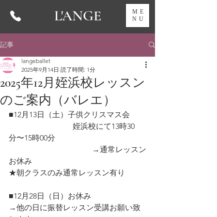
L'ANGE
ME
NU
記事
langeballet
2025年9月14日
読了時間: 1分
2025年12月姪浜校レッスン
のご案内（バレエ）
■12月13日（土）子供クリスマス会
                                 姪浜校にて13時30
分〜15時00分
                                           →通常レッスン
お休み
★朝クラスのみ通常レッスン有り
■12月28日（日）お休み
→他の日に振替レッスン受講お願い致