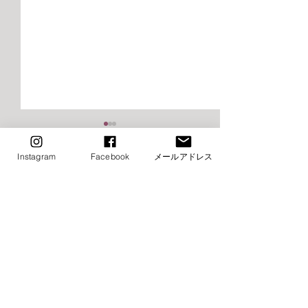
2026年9月千早校レッスン
2026年9月けや
のご案内（バレエ）
レッスンご案内
Instagram
Facebook
メールアドレス
エ）
■9月8日（火）ストレッチ&
⚠️■9月19日（土
コメント
トレーニング・バレエ入門は
生特別講習会の為
お休み→他の日に振替レッス
休み（特別講習会
ン受講下さい ■9月15日
制） →他の日に
コメントを追加…
（火）ストレッチ&トレーニ
受講下さい ⚠️■9月
ング・バレエ入門はお休み→
（月・祝）全クラ
他の日に振替レッスン受講下
他の日に振替レッ
さい ⚠️■9月19日（土）小野
さい ■9月22日（