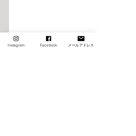
Instagram
Facebook
メールアドレス
2026年9月千早校レッスン
2026年9月けや
のご案内（バレエ）
レッスンご案内
エ）
■9月8日（火）ストレッチ&
⚠️■9月19日（土
コメント
トレーニング・バレエ入門は
生特別講習会の為
お休み→他の日に振替レッス
休み（特別講習会
ン受講下さい ■9月15日
制） →他の日に
コメントを追加…
（火）ストレッチ&トレーニ
受講下さい ⚠️■9月
ング・バレエ入門はお休み→
（月・祝）全クラ