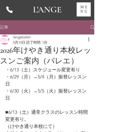
L'ANGE
ME
NU
記事
langeballet
5月10日
読了時間: 1分
2026年けやき通り本校レッ
スンご案内（バレエ）
・6/13（土）スケジュール変更有り
・6/29（月）→5/4（月）振替レッスン
日
・6/30（火）→5/5（火）振替レッスン
日   
■6/13（土）通常クラスのレッスン時間
変更有り。
（けやき通り本校にて）