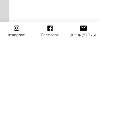
Instagram
Facebook
メールアドレス
2026年9月千早校レッスン
2026年9月けや
のご案内（バレエ）
レッスンご案内
エ）
■9月8日（火）ストレッチ&
⚠️■9月19日（土
コメント
トレーニング・バレエ入門は
生特別講習会の為
お休み→他の日に振替レッス
休み（特別講習会
ン受講下さい ■9月15日
制） →他の日に
コメントを追加…
（火）ストレッチ&トレーニ
受講下さい ⚠️■9月
ング・バレエ入門はお休み→
（月・祝）全クラ
他の日に振替レッスン受講下
他の日に振替レッ
さい ⚠️■9月19日（土）小野
さい ■9月22日（