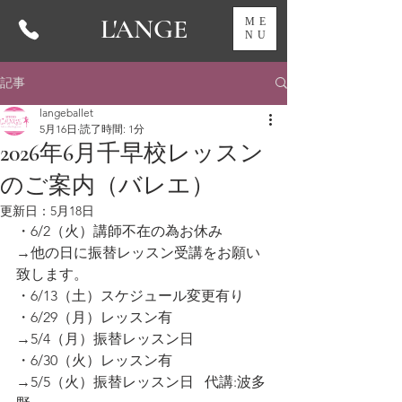
L'ANGE
ME
NU
記事
langeballet
5月16日
読了時間: 1分
2026年6月千早校レッスン
のご案内（バレエ）
更新日：
5月18日
・6/2（火）講師不在の為お休み
→他の日に振替レッスン受講をお願い
致します。
・6/13（土）スケジュール変更有り
・6/29（月）レッスン有
→5/4（月）振替レッスン日
・6/30（火）レッスン有
→5/5（火）振替レッスン日   代講:波多