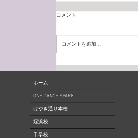
2026年9月姪浜校レッスンのご
コメント
案内（バレエ）
■9月12日（土）美ボディ・筋膜
ムーブメント&体幹トレーニング
コメントを追加…
はお休み→振替日10月31日（土）
※キッズバレエ1・2・ジュニア・
Vaクラスは 9月12日（土）に通常
通りレッスンあり ■9月16日
（火）ストレッチ&トレーニン
ホーム
グ・バレエ入門はお休み→他の日
に振替レッスン受講下さい ⚠️■9
ONE DANCE SPARK
月19日（土）小野絢子先生特別講
習会の為全クラスお休み（特別講
けやき通り本校
習会は事前予約制） →他の日に
振替レッスン受講下さ
姪浜校
千早校