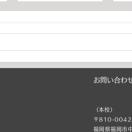
2026年9月千早校レッスンのご
20
案内（バレエ）
スン
■9月8日（火）ストレッチ&トレ
⚠️
ーニング・バレエ入門はお休み→
特別
他の日に振替レッスン受講下さい
（特
■9月15日（火）ストレッチ&トレ
他の
ーニング・バレエ入門はお休み→
⚠️
他の日に振替レッスン受講下さい
お休
⚠️■9月19日（土）小野絢子先生
受講
​お問い合わ
特別講習会の為全クラスお休み
全クラスお
（特別講習会は事前予約制） →
レッ
他の日に振替レッスン受講下さい
（水
⚠️■9月21日（月・祝）全クラス
の日
お休み →他の日に振替レッスン
⚠️■
​（本校）
受講下さい ■9月22
別講
〒810-0042
福岡県福岡市中