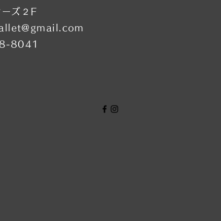
シーズ２F
allet@gmail.com
38-8041