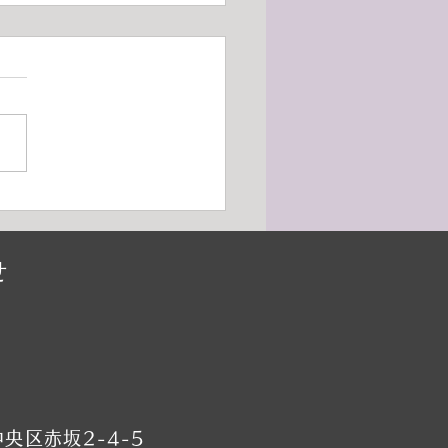
26年9月けやき通り本校レッ
ご案内（バレエ）
■9月19日（土）小野絢子先生
講習会の為全クラスお休み
別講習会は事前予約制） →
日に振替レッスン受講下さい
■9月21日（月・祝）全クラス
み →他の日に振替レッスン
下さい ■9月22日（火・祝）
せ
休み →他の日に振替
スン受講下さい ■9月23日
・祝）全クラスお休み →他
に振替レッスン受講下さい
9月29日（火）金 雄一先生特
習会の為全クラ
央区赤坂2-4-5